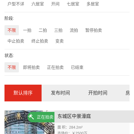
户型不详
六居室
开间
七居室
多居室
阶段:
不限
一拍
二拍
三拍
流拍
暂停拍卖
中止拍卖
终止拍卖
变卖
状态:
不限
即将拍卖
正在拍卖
已结束
默认排序
发布时间
开拍时间
房
东城区中景濠庭
正在拍卖
面 积：284.2m²
市场价：￥2500万