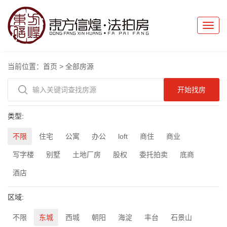
Toggle
naviga
当前位置：
首页
>
全部房源
类型:
不限
住宅
公寓
办公
loft
商住
商业
写字楼
别墅
土地厂房
股权
委托拍卖
底商
酒店
区域:
不限
东城
西城
朝阳
海淀
丰台
石景山