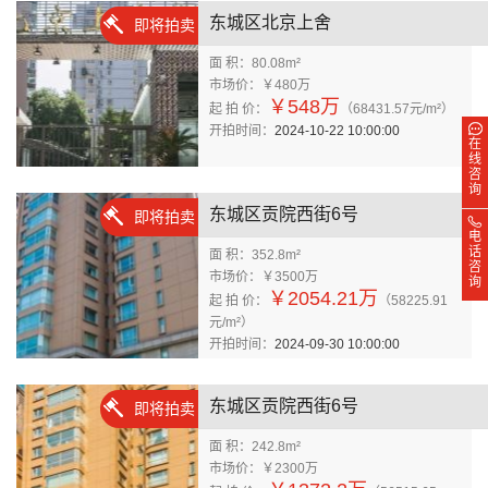
东城区北京上舍
即将拍卖
面 积：80.08m²
市场价：￥480万
￥548万
起 拍 价：
（68431.57元/m²）
开拍时间：
2024-10-22 10:00:00
在
线
咨
询
东城区贡院西街6号
即将拍卖
电
话
面 积：352.8m²
咨
市场价：￥3500万
询
￥2054.21万
起 拍 价：
（58225.91
元/m²）
开拍时间：
2024-09-30 10:00:00
东城区贡院西街6号
即将拍卖
面 积：242.8m²
市场价：￥2300万