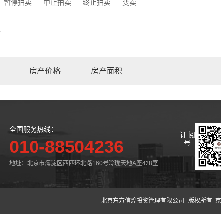
暂停拍卖
中止拍卖
终止拍卖
变卖
束
房产价格
房产面积
全国服务热线：
订 阅
010-88504236
号
地址：北京市海淀区西四环北路160号玲珑天地A座428室
北京东方信煌投资管理有限公司
版权所有 京公网