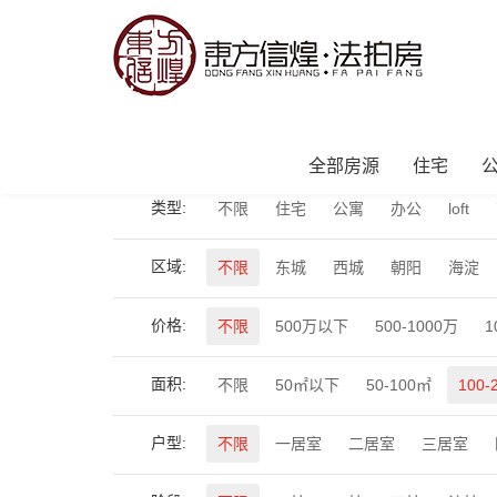
当前位置：
首页
>
全部房源
>
委托拍卖
全部房源
住宅
类型:
不限
住宅
公寓
办公
loft
区域:
不限
东城
西城
朝阳
海淀
价格:
不限
500万以下
500-1000万
1
面积:
不限
50㎡以下
50-100㎡
100-
户型:
不限
一居室
二居室
三居室