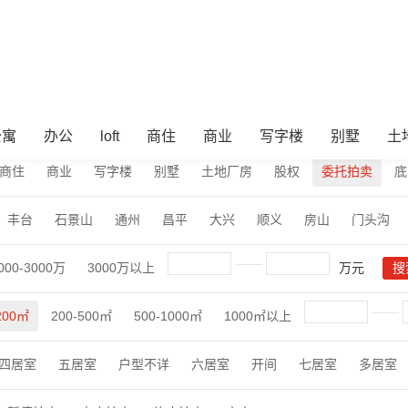
公寓
办公
loft
商住
商业
写字楼
别墅
土
商住
商业
写字楼
别墅
土地厂房
股权
委托拍卖
底
丰台
石景山
通州
昌平
大兴
顺义
房山
门头沟
000-3000万
3000万以上
万元
200㎡
200-500㎡
500-1000㎡
1000㎡以上
四居室
五居室
户型不详
六居室
开间
七居室
多居室