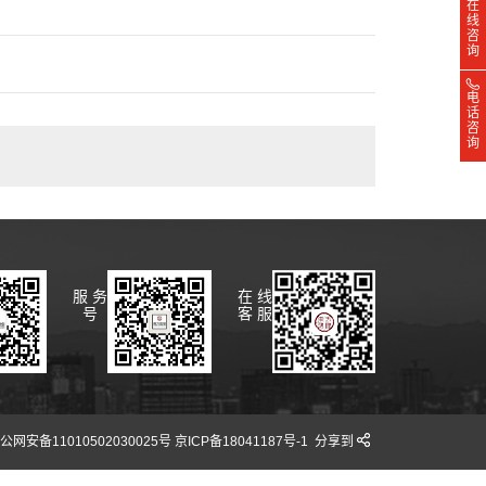
在
线
咨
询
电
话
咨
询
服 务
在 线
号
客 服
安备11010502030025号 京ICP备18041187号-1
分享到