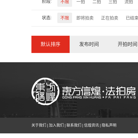
阶段:
不限
一拍
二拍
三拍
流拍
状态:
不限
即将拍卖
正在拍卖
已结
默认排序
发布时间
开拍时间
关于我们
|
加入我们
|
联系我们
|
信煌资讯
|
隐私声明