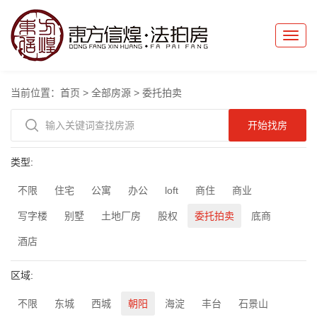
Toggle
naviga
当前位置：
首页
>
全部房源
>
委托拍卖
类型:
不限
住宅
公寓
办公
loft
商住
商业
写字楼
别墅
土地厂房
股权
委托拍卖
底商
酒店
区域:
不限
东城
西城
朝阳
海淀
丰台
石景山