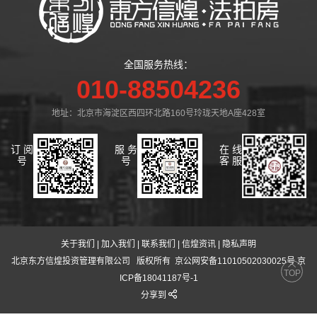
全国服务热线：
010-88504236
地址：北京市海淀区西四环北路160号玲珑天地A座428室
订 阅
服 务
在 线
号
号
客 服
关于我们
|
加入我们
|
联系我们
|
信煌资讯
|
隐私声明
北京东方信煌投资管理有限公司
版权所有 京公网安备11010502030025号 京
TOP
ICP备18041187号-1
分享到