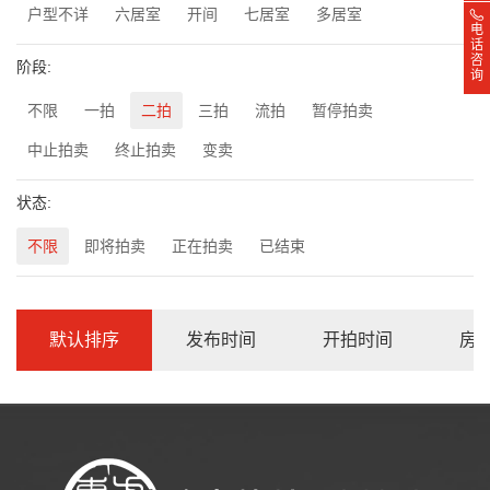
户型不详
六居室
开间
七居室
多居室
电
话
咨
阶段:
询
不限
一拍
二拍
三拍
流拍
暂停拍卖
中止拍卖
终止拍卖
变卖
状态:
不限
即将拍卖
正在拍卖
已结束
默认排序
发布时间
开拍时间
房