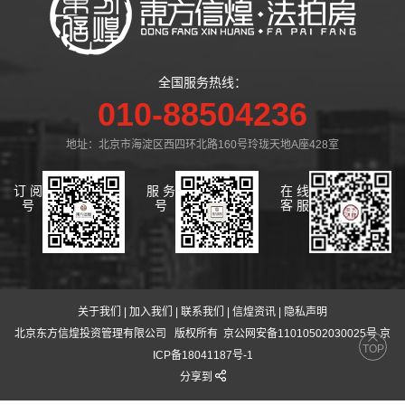
全国服务热线：
010-88504236
地址：北京市海淀区西四环北路160号玲珑天地A座428室
订 阅
服 务
在 线
号
号
客 服
关于我们
|
加入我们
|
联系我们
|
信煌资讯
|
隐私声明
北京东方信煌投资管理有限公司
版权所有 京公网安备11010502030025号 京
TOP
ICP备18041187号-1
分享到