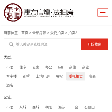
Toggle
naviga
当前位置：
首页
>
全部房源
>
委托拍卖
>
拍卖2
类型:
不限
住宅
公寓
办公
loft
商住
商业
写字楼
别墅
土地厂房
股权
委托拍卖
底商
酒店
区域:
不限
东城
西城
朝阳
海淀
丰台
石景山