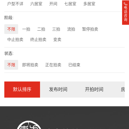
户型不详
六居室
开间
七居室
多居室
电
话
咨
阶段:
询
不限
一拍
二拍
三拍
流拍
暂停拍卖
中止拍卖
终止拍卖
变卖
状态:
不限
即将拍卖
正在拍卖
已结束
默认排序
发布时间
开拍时间
房