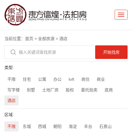
Toggle
naviga
当前位置：
首页
>
全部房源
>
酒店
类型:
不限
住宅
公寓
办公
loft
商住
商业
写字楼
别墅
土地厂房
股权
委托拍卖
底商
酒店
区域:
不限
东城
西城
朝阳
海淀
丰台
石景山