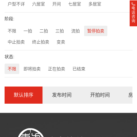
户型不详
六居室
开间
七居室
多居室
电
话
咨
阶段:
询
不限
一拍
二拍
三拍
流拍
暂停拍卖
中止拍卖
终止拍卖
变卖
状态:
不限
即将拍卖
正在拍卖
已结束
默认排序
发布时间
开拍时间
房