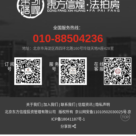
全国服务热线：
010-88504236
地址：北京市海淀区西四环北路160号玲珑天地A座428室
订 阅
服 务
在 线
号
号
客 服
关于我们
|
加入我们
|
联系我们
|
信煌资讯
|
隐私声明
北京东方信煌投资管理有限公司
版权所有 京公网安备11010502030025号 京
TOP
ICP备18041187号-1
分享到