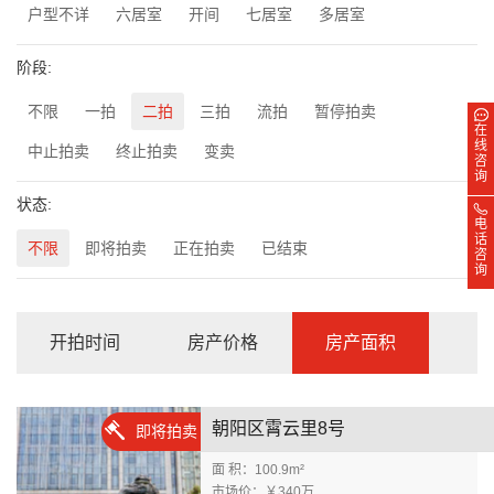
户型不详
六居室
开间
七居室
多居室
阶段:
不限
一拍
二拍
三拍
流拍
暂停拍卖
在
线
中止拍卖
终止拍卖
变卖
咨
询
状态:
电
话
不限
即将拍卖
正在拍卖
已结束
咨
询
开拍时间
房产价格
房产面积
朝阳区霄云里8号
即将拍卖
面 积：100.9m²
市场价：￥340万