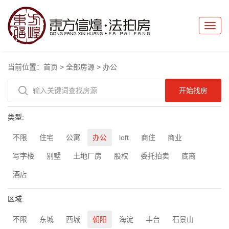
Toggle
naviga
当前位置：
首页
>
全部房源
>
办公
类型:
不限
住宅
公寓
办公
loft
商住
商业
写字楼
别墅
土地厂房
股权
委托拍卖
底商
酒店
区域:
不限
东城
西城
朝阳
海淀
丰台
石景山