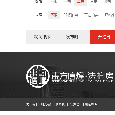
阶段:
不限
一拍
二拍
三拍
流拍
状态:
不限
即将拍卖
正在拍卖
已结
默认排序
发布时间
开拍时间
关于我们
|
加入我们
|
联系我们
|
信煌资讯
|
隐私声明