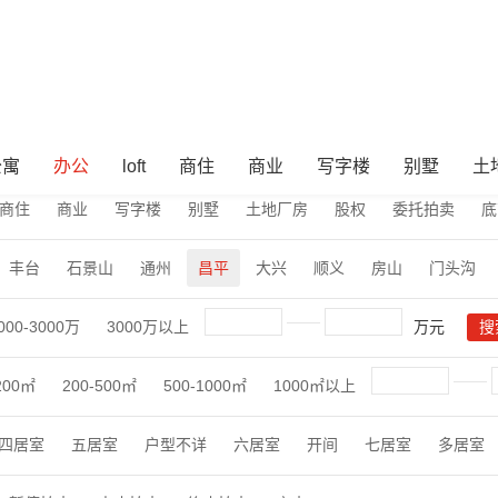
公寓
办公
loft
商住
商业
写字楼
别墅
土
商住
商业
写字楼
别墅
土地厂房
股权
委托拍卖
底
丰台
石景山
通州
昌平
大兴
顺义
房山
门头沟
000-3000万
3000万以上
万元
200㎡
200-500㎡
500-1000㎡
1000㎡以上
四居室
五居室
户型不详
六居室
开间
七居室
多居室