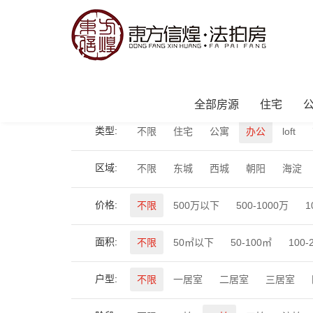
当前位置：
首页
>
全部房源
>
办公
全部房源
住宅
类型:
不限
住宅
公寓
办公
loft
区域:
不限
东城
西城
朝阳
海淀
价格:
不限
500万以下
500-1000万
1
面积:
不限
50㎡以下
50-100㎡
100-
户型:
不限
一居室
二居室
三居室