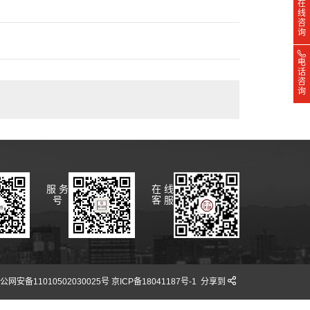
在
线
咨
询
电
话
咨
询
服 务
在 线
号
客 服
安备11010502030025号 京ICP备18041187号-1
分享到