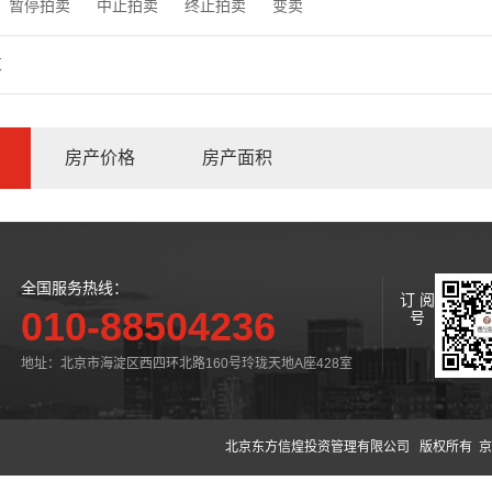
暂停拍卖
中止拍卖
终止拍卖
变卖
束
房产价格
房产面积
全国服务热线：
订 阅
010-88504236
号
地址：北京市海淀区西四环北路160号玲珑天地A座428室
北京东方信煌投资管理有限公司
版权所有 京公网