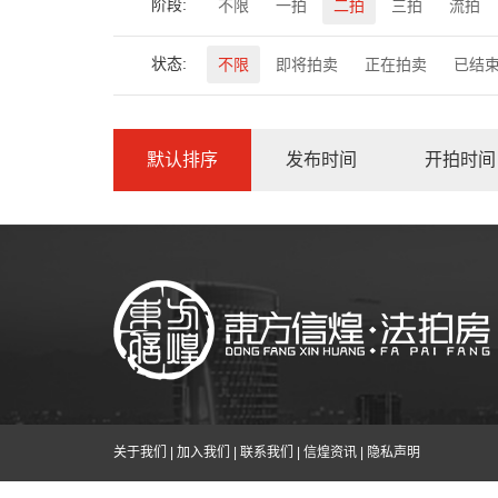
阶段:
不限
一拍
二拍
三拍
流拍
状态:
不限
即将拍卖
正在拍卖
已结
默认排序
发布时间
开拍时间
关于我们
|
加入我们
|
联系我们
|
信煌资讯
|
隐私声明