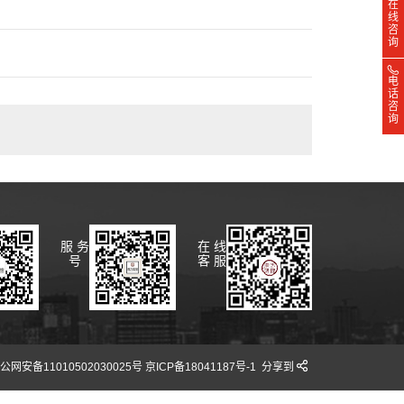
在
线
咨
询
电
话
咨
询
服 务
在 线
号
客 服
安备11010502030025号 京ICP备18041187号-1
分享到