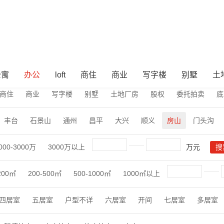
公寓
办公
loft
商住
商业
写字楼
别墅
土
商住
商业
写字楼
别墅
土地厂房
股权
委托拍卖
底
丰台
石景山
通州
昌平
大兴
顺义
房山
门头沟
000-3000万
3000万以上
万元
200㎡
200-500㎡
500-1000㎡
1000㎡以上
四居室
五居室
户型不详
六居室
开间
七居室
多居室