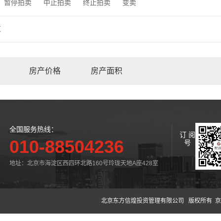
暂停拍卖
中止拍卖
终止拍卖
变卖
束
房产价格
房产面积
全国服务热线：
订 阅
010-88504236
号
地址：北京市海淀区西四环北路160号玲珑天地A座428室
北京东方信煌投资管理有限公司
版权所有 京公网