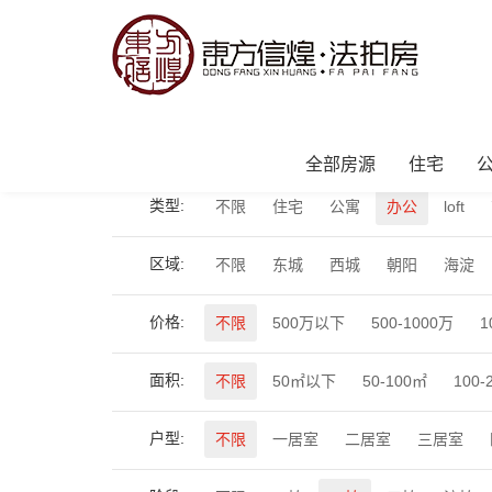
当前位置：
首页
>
全部房源
>
办公
全部房源
住宅
类型:
不限
住宅
公寓
办公
loft
区域:
不限
东城
西城
朝阳
海淀
价格:
不限
500万以下
500-1000万
1
面积:
不限
50㎡以下
50-100㎡
100-
户型:
不限
一居室
二居室
三居室