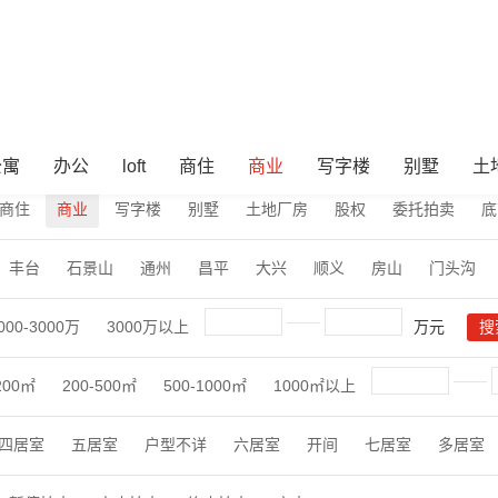
公寓
办公
loft
商住
商业
写字楼
别墅
土
商住
商业
写字楼
别墅
土地厂房
股权
委托拍卖
底
丰台
石景山
通州
昌平
大兴
顺义
房山
门头沟
000-3000万
3000万以上
万元
200㎡
200-500㎡
500-1000㎡
1000㎡以上
四居室
五居室
户型不详
六居室
开间
七居室
多居室