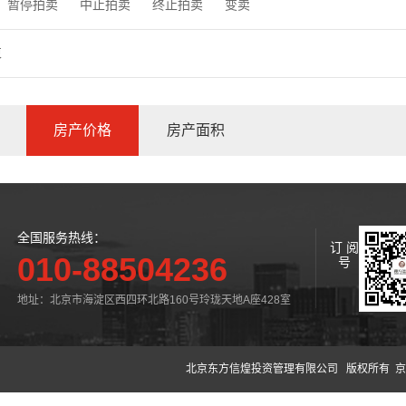
暂停拍卖
中止拍卖
终止拍卖
变卖
束
房产价格
房产面积
全国服务热线：
订 阅
010-88504236
号
地址：北京市海淀区西四环北路160号玲珑天地A座428室
北京东方信煌投资管理有限公司
版权所有 京公网