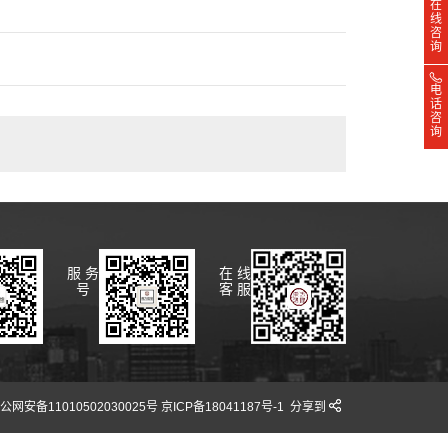
在
线
咨
询
电
话
咨
询
服 务
在 线
号
客 服
安备11010502030025号 京ICP备18041187号-1
分享到