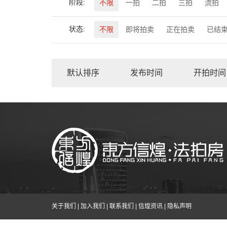
阶段:
不限
一拍
二拍
三拍
流拍
状态:
不限
即将拍卖
正在拍卖
已结
默认排序
发布时间
开拍时间
关于我们
|
加入我们
|
联系我们
|
信煌资讯
|
隐私声明