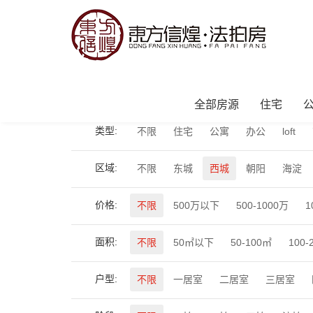
当前位置：
首页
>
全部房源
>
商业
全部房源
住宅
类型:
不限
住宅
公寓
办公
loft
区域:
不限
东城
西城
朝阳
海淀
价格:
不限
500万以下
500-1000万
1
面积:
不限
50㎡以下
50-100㎡
100-
户型:
不限
一居室
二居室
三居室