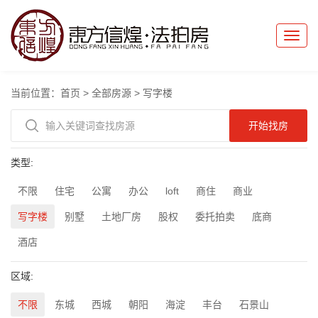
Toggle
naviga
当前位置：
首页
>
全部房源
>
写字楼
类型:
不限
住宅
公寓
办公
loft
商住
商业
写字楼
别墅
土地厂房
股权
委托拍卖
底商
酒店
区域:
不限
东城
西城
朝阳
海淀
丰台
石景山