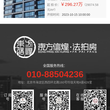
￥296.27万
起 拍 价：
（29074.58
元/m²）
开拍时间：
2023-10-15 10:00:00
全国服务热线：
010-88504236
地址：北京市海淀区西四环北路160号玲珑天地A座428室
订 阅
服 务
在 线
号
号
客 服