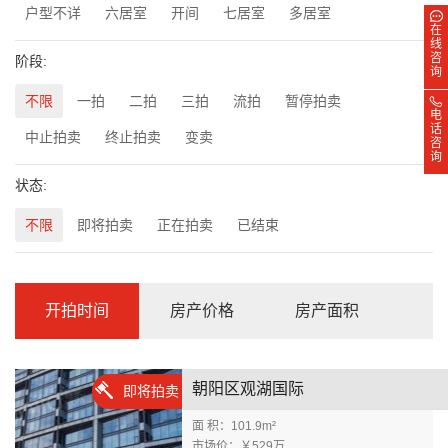
户型不详
六居室
开间
七居室
多居室
在
线
咨
阶段:
询
不限
一拍
二拍
三拍
流拍
暂停拍卖
电
话
中止拍卖
终止拍卖
变卖
咨
询
状态:
不限
即将拍卖
正在拍卖
已结束
开拍时间
房产价格
房产面积
朝阳区观湖国际
即将拍卖
面 积：101.9m²
市场价：￥529万