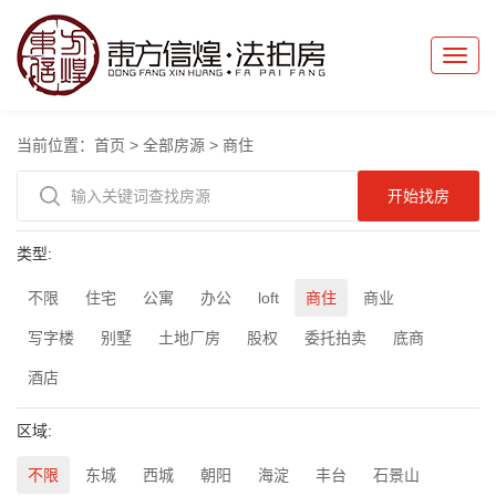
Toggle
naviga
当前位置：
首页
>
全部房源
>
商住
类型:
不限
住宅
公寓
办公
loft
商住
商业
写字楼
别墅
土地厂房
股权
委托拍卖
底商
酒店
区域:
不限
东城
西城
朝阳
海淀
丰台
石景山