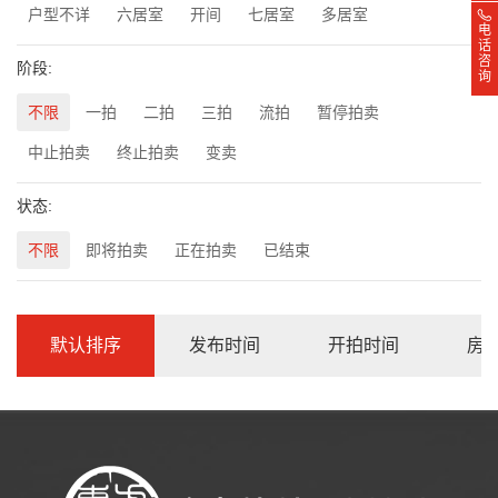
户型不详
六居室
开间
七居室
多居室
电
话
咨
阶段:
询
不限
一拍
二拍
三拍
流拍
暂停拍卖
中止拍卖
终止拍卖
变卖
状态:
不限
即将拍卖
正在拍卖
已结束
默认排序
发布时间
开拍时间
房