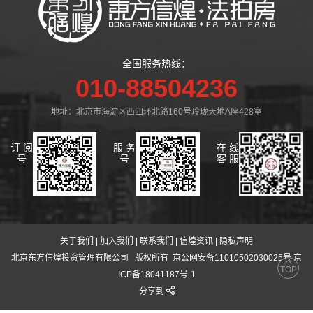
全国服务热线：
010-88504236
地址：北京市海淀区西四环北路160号玲珑天地A座428室
订 阅
服 务
在 线
号
号
客 服
关于我们
|
加入我们
|
联系我们
|
信煌资讯
|
隐私声明
北京东方信煌投资管理有限公司
版权所有 京公网安备11010502030025号 京
TOP
ICP备18041187号-1
分享到