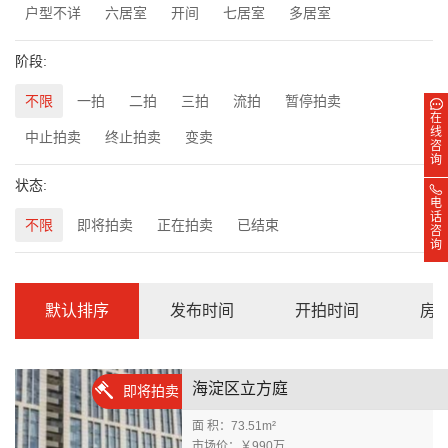
户型不详
六居室
开间
七居室
多居室
阶段:
不限
一拍
二拍
三拍
流拍
暂停拍卖
在
线
中止拍卖
终止拍卖
变卖
咨
询
状态:
电
话
不限
即将拍卖
正在拍卖
已结束
咨
询
默认排序
发布时间
开拍时间
房
海淀区立方庭
即将拍卖
面 积：73.51m²
市场价：￥990万