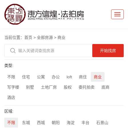
Toggle
naviga
当前位置：
首页
>
全部房源
>
商业
类型:
不限
住宅
公寓
办公
loft
商住
商业
写字楼
别墅
土地厂房
股权
委托拍卖
底商
酒店
区域:
不限
东城
西城
朝阳
海淀
丰台
石景山